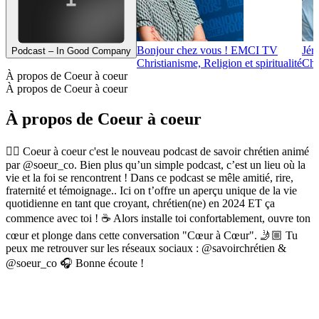
Bonjour chez vous ! EMCI TV
Jér
Podcast – In Good Company
Christianisme, Religion et spiritualité
Chri
À propos de Coeur à coeur
À propos de Coeur à coeur
À propos de Coeur à coeur
❤️‍🔥 Coeur à coeur c'est le nouveau podcast de savoir chrétien animé
par @soeur_co. Bien plus qu’un simple podcast, c’est un lieu où la
vie et la foi se rencontrent ! Dans ce podcast se mêle amitié, rire,
fraternité et témoignage.. Ici on t’offre un aperçu unique de la vie
quotidienne en tant que croyant, chrétien(ne) en 2024 ET ça
commence avec toi ! ☕ Alors installe toi confortablement, ouvre ton
cœur et plonge dans cette conversation "Cœur à Cœur". 🤳🏼 Tu
peux me retrouver sur les réseaux sociaux : @savoirchrétien &
@soeur_co 🎧 Bonne écoute !
Site web du podcast