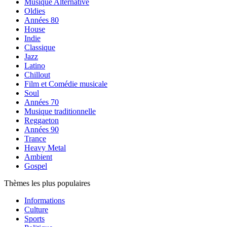
Musique Alternative
Oldies
Années 80
House
Indie
Classique
Jazz
Latino
Chillout
Film et Comédie musicale
Soul
Années 70
Musique traditionnelle
Reggaeton
Années 90
Trance
Heavy Metal
Ambient
Gospel
Thèmes les plus populaires
Informations
Culture
Sports