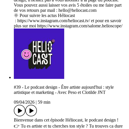
Vous pouvez aussi laisser vos avis 5 étoiles ou me faire part
de vos retours par mail : hello@heliocast.com
🌞 Pour suivre les actus Héliocast
: ⁠⁠⁠⁠⁠⁠⁠⁠⁠⁠⁠⁠⁠⁠⁠⁠⁠⁠⁠⁠⁠⁠⁠⁠⁠⁠https://www.instagram.com/heliocast.tv/⁠⁠⁠⁠⁠⁠⁠⁠⁠⁠⁠⁠⁠⁠⁠⁠⁠⁠⁠⁠⁠⁠⁠⁠⁠⁠ et pour en savoir
plus sur moi https://www.instagram.com/salome.helioscope/
#39 - Le podcast design - Être artiste aujourd'hui : style
artistique et marketing - Avec Peso et Clotilde JNT
09/04/2026
|
59 min
Bienvenue dans cet épisode Héliocast, le podcast design !
👉 Tu es artiste et tu cherches ton style ? Tu trouves ca dure