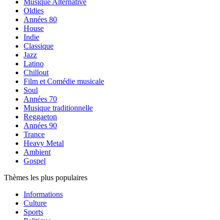
Musique Alternative
Oldies
Années 80
House
Indie
Classique
Jazz
Latino
Chillout
Film et Comédie musicale
Soul
Années 70
Musique traditionnelle
Reggaeton
Années 90
Trance
Heavy Metal
Ambient
Gospel
Thèmes les plus populaires
Informations
Culture
Sports