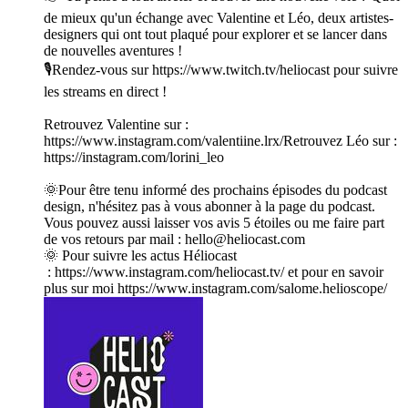
de mieux qu'un échange avec Valentine et Léo, deux artistes-
designers qui ont tout plaqué pour explorer et se lancer dans
de nouvelles aventures !
🎙Rendez-vous sur ⁠⁠⁠⁠⁠⁠⁠⁠⁠⁠⁠⁠⁠⁠⁠⁠⁠⁠⁠⁠⁠⁠⁠⁠⁠⁠⁠https://www.twitch.tv/heliocast⁠⁠⁠⁠⁠⁠⁠⁠⁠⁠⁠⁠⁠⁠⁠⁠⁠⁠⁠⁠⁠⁠⁠⁠⁠⁠⁠ pour suivre
les streams en direct !
Retrouvez Valentine sur :
https://www.instagram.com/valentiine.lrx/Retrouvez Léo sur :
https://instagram.com/lorini_leo
🌞Pour être tenu informé des prochains épisodes du podcast
design, n'hésitez pas à vous abonner à la page du podcast.
Vous pouvez aussi laisser vos avis 5 étoiles ou me faire part
de vos retours par mail : hello@heliocast.com
🌞 Pour suivre les actus Héliocast
: ⁠⁠⁠⁠⁠⁠⁠⁠⁠⁠⁠⁠⁠⁠⁠⁠⁠⁠⁠⁠⁠⁠⁠⁠⁠⁠⁠https://www.instagram.com/heliocast.tv/⁠⁠⁠⁠⁠⁠⁠⁠⁠⁠⁠⁠⁠⁠⁠⁠⁠⁠⁠⁠⁠⁠⁠⁠⁠⁠⁠ et pour en savoir
plus sur moi https://www.instagram.com/salome.helioscope/