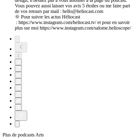
design, n'hésitez pas à vous abonner à la page du podcast.
Vous pouvez aussi laisser vos avis 5 étoiles ou me faire part
de vos retours par mail : hello@heliocast.com
🌞 Pour suivre les actus Héliocast
: ⁠⁠⁠⁠⁠⁠⁠⁠⁠⁠⁠⁠⁠⁠⁠⁠⁠⁠⁠⁠⁠⁠⁠https://www.instagram.com/heliocast.tv/⁠⁠⁠⁠⁠⁠⁠⁠⁠⁠⁠⁠⁠⁠⁠⁠⁠⁠⁠⁠⁠⁠⁠ et pour en savoir
plus sur moi https://www.instagram.com/salome.helioscope/
1
2
3
4
5
6
7
8
9
Plus de podcasts Arts