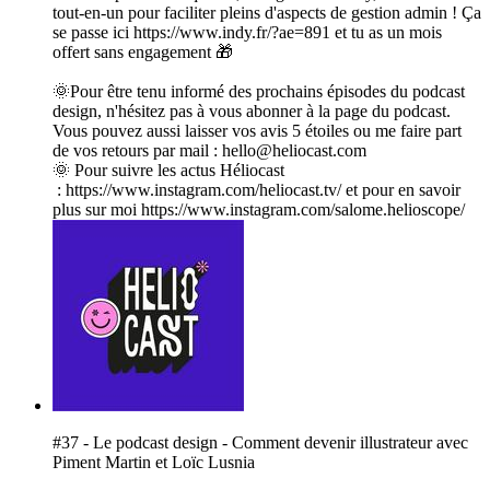
tout-en-un pour faciliter pleins d'aspects de gestion admin ! Ça
se passe ici https://www.indy.fr/?ae=891 et tu as un mois
offert sans engagement 🎁
🌞Pour être tenu informé des prochains épisodes du podcast
design, n'hésitez pas à vous abonner à la page du podcast.
Vous pouvez aussi laisser vos avis 5 étoiles ou me faire part
de vos retours par mail : hello@heliocast.com
🌞 Pour suivre les actus Héliocast
: ⁠⁠⁠⁠⁠⁠⁠⁠⁠⁠⁠⁠⁠⁠⁠⁠⁠⁠⁠⁠⁠⁠⁠⁠https://www.instagram.com/heliocast.tv/⁠⁠⁠⁠⁠⁠⁠⁠⁠⁠⁠⁠⁠⁠⁠⁠⁠⁠⁠⁠⁠⁠⁠⁠ et pour en savoir
plus sur moi https://www.instagram.com/salome.helioscope/
#37 - Le podcast design - Comment devenir illustrateur avec
Piment Martin et Loïc Lusnia