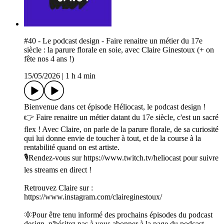
#40 - Le podcast design - Faire renaitre un métier du 17e
siècle : la parure florale en soie, avec Claire Ginestoux (+ on
fête nos 4 ans !)
15/05/2026
|
1 h 4 min
Bienvenue dans cet épisode Héliocast, le podcast design !
👉 Faire renaitre un métier datant du 17e siècle, c'est un sacré
flex ! Avec Claire, on parle de la parure florale, de sa curiosité
qui lui donne envie de toucher à tout, et de la course à la
rentabilité quand on est artiste.
🎙Rendez-vous sur ⁠⁠⁠⁠⁠⁠⁠⁠⁠⁠⁠⁠⁠⁠⁠⁠⁠⁠⁠⁠⁠⁠⁠⁠⁠⁠https://www.twitch.tv/heliocast⁠⁠⁠⁠⁠⁠⁠⁠⁠⁠⁠⁠⁠⁠⁠⁠⁠⁠⁠⁠⁠⁠⁠⁠⁠⁠ pour suivre
les streams en direct !
Retrouvez Claire sur :
https://www.instagram.com/claireginestoux/
🌞Pour être tenu informé des prochains épisodes du podcast
design, n'hésitez pas à vous abonner à la page du podcast.