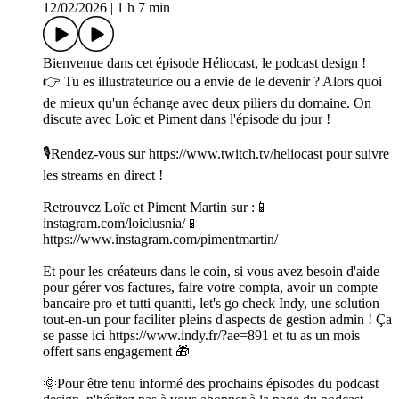
12/02/2026
|
1 h 7 min
Bienvenue dans cet épisode Héliocast, le podcast design !
👉 Tu es illustrateurice ou a envie de le devenir ? Alors quoi
de mieux qu'un échange avec deux piliers du domaine. On
discute avec Loïc et Piment dans l'épisode du jour !
🎙Rendez-vous sur ⁠⁠⁠⁠⁠⁠⁠⁠⁠⁠⁠⁠⁠⁠⁠⁠⁠⁠⁠⁠⁠⁠⁠https://www.twitch.tv/heliocast⁠⁠⁠⁠⁠⁠⁠⁠⁠⁠⁠⁠⁠⁠⁠⁠⁠⁠⁠⁠⁠⁠⁠ pour suivre
les streams en direct !
Retrouvez Loïc et Piment Martin sur :📱
instagram.com/loiclusnia/📱
https://www.instagram.com/pimentmartin/
Et pour les créateurs dans le coin, si vous avez besoin d'aide
pour gérer vos factures, faire votre compta, avoir un compte
bancaire pro et tutti quantti, let's go check Indy, une solution
tout-en-un pour faciliter pleins d'aspects de gestion admin ! Ça
se passe ici https://www.indy.fr/?ae=891 et tu as un mois
offert sans engagement 🎁
🌞Pour être tenu informé des prochains épisodes du podcast