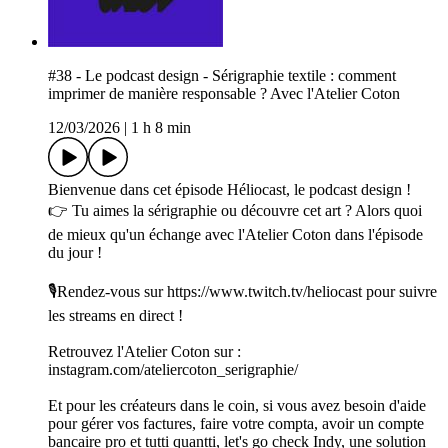
#38 - Le podcast design - Sérigraphie textile : comment
imprimer de manière responsable ? Avec l'Atelier Coton
12/03/2026
|
1 h 8 min
Bienvenue dans cet épisode Héliocast, le podcast design !
👉 Tu aimes la sérigraphie ou découvre cet art ? Alors quoi
de mieux qu'un échange avec l'Atelier Coton dans l'épisode
du jour !
🎙Rendez-vous sur ⁠⁠⁠⁠⁠⁠⁠⁠⁠⁠⁠⁠⁠⁠⁠⁠⁠⁠⁠⁠⁠⁠⁠⁠https://www.twitch.tv/heliocast⁠⁠⁠⁠⁠⁠⁠⁠⁠⁠⁠⁠⁠⁠⁠⁠⁠⁠⁠⁠⁠⁠⁠⁠ pour suivre
les streams en direct !
Retrouvez l'Atelier Coton sur :
instagram.com/ateliercoton_serigraphie/
Et pour les créateurs dans le coin, si vous avez besoin d'aide
pour gérer vos factures, faire votre compta, avoir un compte
bancaire pro et tutti quantti, let's go check Indy, une solution