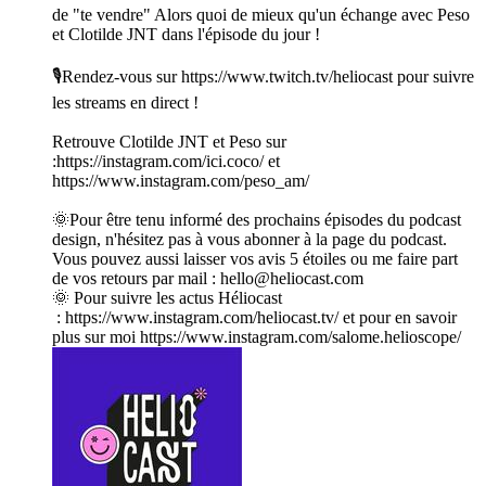
de "te vendre" Alors quoi de mieux qu'un échange avec Peso
et Clotilde JNT dans l'épisode du jour !
🎙Rendez-vous sur ⁠⁠⁠⁠⁠⁠⁠⁠⁠⁠⁠⁠⁠⁠⁠⁠⁠⁠⁠⁠⁠⁠⁠⁠⁠https://www.twitch.tv/heliocast⁠⁠⁠⁠⁠⁠⁠⁠⁠⁠⁠⁠⁠⁠⁠⁠⁠⁠⁠⁠⁠⁠⁠⁠⁠ pour suivre
les streams en direct !
Retrouve Clotilde JNT et Peso sur
:https://instagram.com/ici.coco/ et
https://www.instagram.com/peso_am/
🌞Pour être tenu informé des prochains épisodes du podcast
design, n'hésitez pas à vous abonner à la page du podcast.
Vous pouvez aussi laisser vos avis 5 étoiles ou me faire part
de vos retours par mail : hello@heliocast.com
🌞 Pour suivre les actus Héliocast
: ⁠⁠⁠⁠⁠⁠⁠⁠⁠⁠⁠⁠⁠⁠⁠⁠⁠⁠⁠⁠⁠⁠⁠⁠⁠https://www.instagram.com/heliocast.tv/⁠⁠⁠⁠⁠⁠⁠⁠⁠⁠⁠⁠⁠⁠⁠⁠⁠⁠⁠⁠⁠⁠⁠⁠⁠ et pour en savoir
plus sur moi https://www.instagram.com/salome.helioscope/