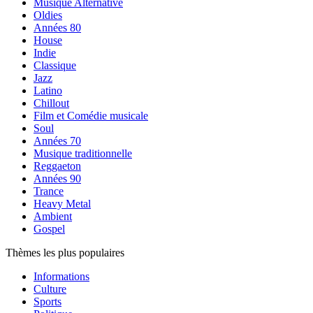
Musique Alternative
Oldies
Années 80
House
Indie
Classique
Jazz
Latino
Chillout
Film et Comédie musicale
Soul
Années 70
Musique traditionnelle
Reggaeton
Années 90
Trance
Heavy Metal
Ambient
Gospel
Thèmes les plus populaires
Informations
Culture
Sports