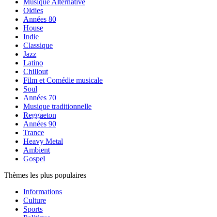
Musique Alternative
Oldies
Années 80
House
Indie
Classique
Jazz
Latino
Chillout
Film et Comédie musicale
Soul
Années 70
Musique traditionnelle
Reggaeton
Années 90
Trance
Heavy Metal
Ambient
Gospel
Thèmes les plus populaires
Informations
Culture
Sports