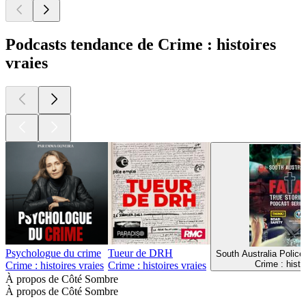
Podcasts tendance de Crime : histoires
vraies
Psychologue du crime
Tueur de DRH
South Australia Police
Crime : histo
Crime : histoires vraies
Crime : histoires vraies
À propos de Côté Sombre
À propos de Côté Sombre