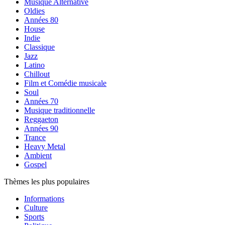
Musique Alternative
Oldies
Années 80
House
Indie
Classique
Jazz
Latino
Chillout
Film et Comédie musicale
Soul
Années 70
Musique traditionnelle
Reggaeton
Années 90
Trance
Heavy Metal
Ambient
Gospel
Thèmes les plus populaires
Informations
Culture
Sports