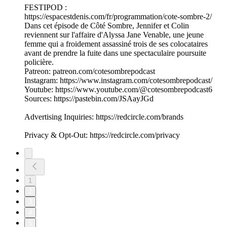
FESTIPOD :
https://espacestdenis.com/fr/programmation/cote-sombre-2/
Dans cet épisode de Côté Sombre, Jennifer et Colin
reviennent sur l'affaire d'Alyssa Jane Venable, une jeune
femme qui a froidement assassiné trois de ses colocataires
avant de prendre la fuite dans une spectaculaire poursuite
policière.
Patreon: patreon.com/cotesombrepodcast
Instagram: https://www.instagram.com/cotesombrepodcast/
Youtube: https://www.youtube.com/@cotesombrepodcast6
Sources: https://pastebin.com/JSAayJGd
Advertising Inquiries: https://redcircle.com/brands
Privacy & Opt-Out: https://redcircle.com/privacy
1
2
3
4
5