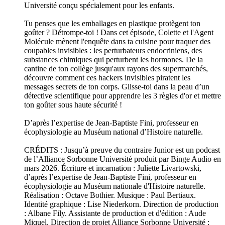
Université conçu spécialement pour les enfants.
Tu penses que les emballages en plastique protègent ton
goûter ? Détrompe-toi ! Dans cet épisode, Colette et l'Agent
Molécule mènent l'enquête dans ta cuisine pour traquer des
coupables invisibles : les perturbateurs endocriniens, des
substances chimiques qui perturbent les hormones. De la
cantine de ton collège jusqu'aux rayons des supermarchés,
découvre comment ces hackers invisibles piratent les
messages secrets de ton corps. Glisse-toi dans la peau d’un
détective scientifique pour apprendre les 3 règles d'or et mettre
ton goûter sous haute sécurité !
D’après l’expertise de Jean-Baptiste Fini, professeur en
écophysiologie au Muséum national d’Histoire naturelle.
CRÉDITS : Jusqu’à preuve du contraire Junior est un podcast
de l’Alliance Sorbonne Université produit par Binge Audio en
mars 2026. Écriture et incarnation : Juliette Livartowski,
d’après l’expertise de Jean-Baptiste Fini, professeur en
écophysiologie au Muséum nationale d'Histoire naturelle.
Réalisation : Octave Bothier. Musique : Paul Bertiaux.
Identité graphique : Lise Niederkorn. Direction de production
: Albane Fily. Assistante de production et d'édition : Aude
Miquel. Direction de projet Alliance Sorbonne Université :