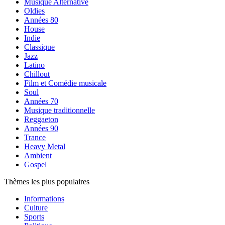
Musique Alternative
Oldies
Années 80
House
Indie
Classique
Jazz
Latino
Chillout
Film et Comédie musicale
Soul
Années 70
Musique traditionnelle
Reggaeton
Années 90
Trance
Heavy Metal
Ambient
Gospel
Thèmes les plus populaires
Informations
Culture
Sports