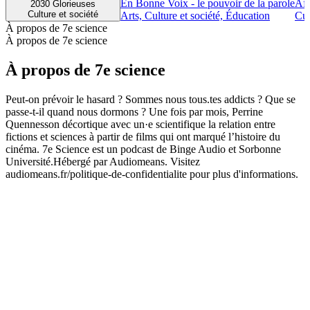
En Bonne Voix - le pouvoir de la parole
Afr
2030 Glorieuses
Culture et société
Arts, Culture et société, Éducation
Cul
À propos de 7e science
À propos de 7e science
À propos de 7e science
Peut-on prévoir le hasard ? Sommes nous tous.tes addicts ? Que se
passe-t-il quand nous dormons ? Une fois par mois, Perrine
Quennesson décortique avec un·e scientifique la relation entre
fictions et sciences à partir de films qui ont marqué l’histoire du
cinéma. 7e Science est un podcast de Binge Audio et Sorbonne
Université.Hébergé par Audiomeans. Visitez
audiomeans.fr/politique-de-confidentialite pour plus d'informations.
Site web du podcast