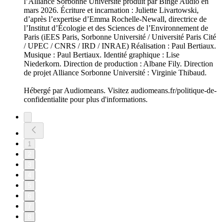
l’Alliance Sorbonne Université produit par Binge Audio en
mars 2026. Écriture et incarnation : Juliette Livartowski,
d’après l’expertise d’Emma Rochelle-Newall, directrice de
l’Institut d’Écologie et des Sciences de l’Environnement de
Paris (iEES Paris, Sorbonne Université / Université Paris Cité
/ UPEC / CNRS / IRD / INRAE) Réalisation : Paul Bertiaux.
Musique : Paul Bertiaux. Identité graphique : Lise
Niederkorn. Direction de production : Albane Fily. Direction
de projet Alliance Sorbonne Université : Virginie Thibaud.
Hébergé par Audiomeans. Visitez audiomeans.fr/politique-de-
confidentialite pour plus d'informations.
1
2
3
4
5
6
7
8