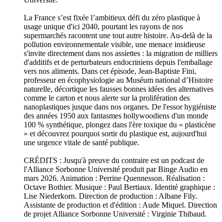
La France s’est fixée l’ambitieux défi du zéro plastique à
usage unique d'ici 2040, pourtant les rayons de nos
supermarchés racontent une tout autre histoire. Au-delà de la
pollution environnementale visible, une menace insidieuse
s'invite directement dans nos assiettes : la migration de milliers
d'additifs et de perturbateurs endocriniens depuis l'emballage
vers nos aliments. Dans cet épisode, Jean-Baptiste Fini,
professeur en écophysiologie au Muséum national d’Histoire
naturelle, décortique les fausses bonnes idées des alternatives
comme le carton et nous alerte sur la prolifération des
nanoplastiques jusque dans nos organes. De l'essor hygiéniste
des années 1950 aux fantasmes hollywoodiens d'un monde
100 % synthétique, plongez dans l'ère toxique du « plasticène
» et découvrez pourquoi sortir du plastique est, aujourd'hui
une urgence vitale de santé publique.
CRÉDITS : Jusqu'à preuve du contraire est un podcast de
l'Alliance Sorbonne Université produit par Binge Audio en
mars 2026. Animation : Perrine Quennesson. Réalisation :
Octave Bothier. Musique : Paul Bertiaux. Identité graphique :
Lise Niederkorn. Direction de production : Albane Fily.
Assistante de production et d'édition : Aude Miquel. Direction
de projet Alliance Sorbonne Université : Virginie Thibaud.