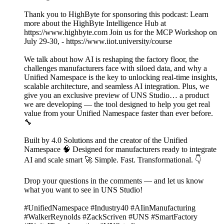
Thank you to HighByte for sponsoring this podcast: Learn
more about the HighByte Intelligence Hub at
https://www.highbyte.com Join us for the MCP Workshop on
July 29-30, - https://www.iiot.university/course
We talk about how AI is reshaping the factory floor, the
challenges manufacturers face with siloed data, and why a
Unified Namespace is the key to unlocking real-time insights,
scalable architecture, and seamless AI integration. Plus, we
give you an exclusive preview of UNS Studio… a product
we are developing — the tool designed to help you get real
value from your Unified Namespace faster than ever before.
🔧
Built by 4.0 Solutions and the creator of the Unified
Namespace 🧠 Designed for manufacturers ready to integrate
AI and scale smart 🚀 Simple. Fast. Transformational. 👇
Drop your questions in the comments — and let us know
what you want to see in UNS Studio!
#UnifiedNamespace #Industry40 #AIinManufacturing
#WalkerReynolds #ZackScriven #UNS #SmartFactory