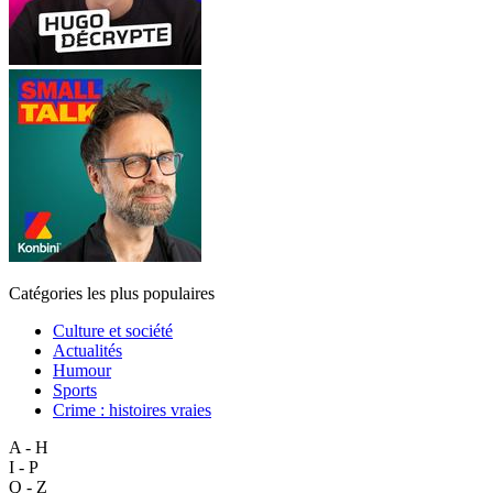
Catégories les plus populaires
Culture et société
Actualités
Humour
Sports
Crime : histoires vraies
A - H
I - P
Q - Z