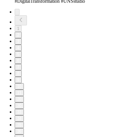
#DigitalTransformation #UNSstudio
1
2
3
4
5
6
7
8
9
10
11
20
30
33
34
35
36