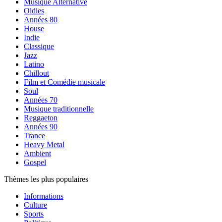
Musique Alternative
Oldies
Années 80
House
Indie
Classique
Jazz
Latino
Chillout
Film et Comédie musicale
Soul
Années 70
Musique traditionnelle
Reggaeton
Années 90
Trance
Heavy Metal
Ambient
Gospel
Thèmes les plus populaires
Informations
Culture
Sports