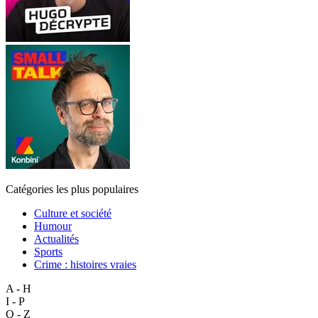
Catégories les plus populaires
Culture et société
Humour
Actualités
Sports
Crime : histoires vraies
A - H
I - P
Q - Z