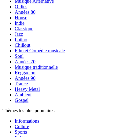
Musique Alternative
Oldies
Années 80
House
Indie
Classique
Jazz
Latino
Chillout
Film et Comédie musicale
Soul
Années 70
Musique traditionnelle
Reggaeton
Années 90
Trance
Heavy Metal
Ambient
Gospel
Thèmes les plus populaires
Informations
Culture
Sports