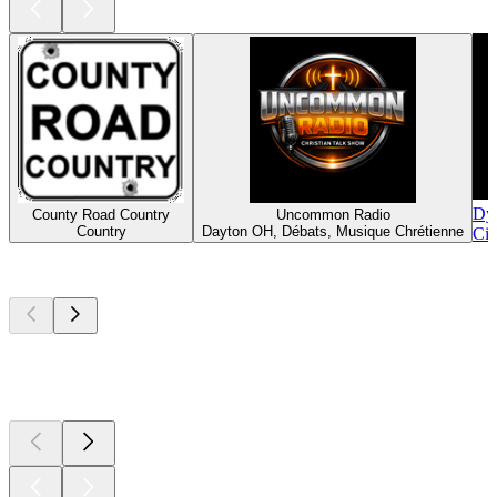
Dy
County Road Country
Uncommon Radio
Country
Dayton OH, Débats, Musique Chrétienne
Cin
Les meilleurs
podcasts
Les meilleurs
podcasts
Les meilleurs
podcasts