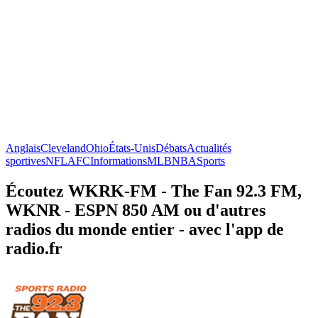
Anglais
Cleveland
Ohio
États-Unis
Débats
Actualités
sportives
NFL
AFC
Informations
MLB
NBA
Sports
Écoutez WKRK-FM - The Fan 92.3 FM,
WKNR - ESPN 850 AM ou d'autres
radios du monde entier - avec l'app de
radio.fr