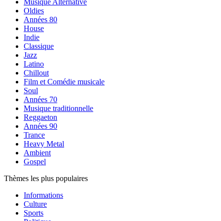
Musique Alternative
Oldies
Années 80
House
Indie
Classique
Jazz
Latino
Chillout
Film et Comédie musicale
Soul
Années 70
Musique traditionnelle
Reggaeton
Années 90
Trance
Heavy Metal
Ambient
Gospel
Thèmes les plus populaires
Informations
Culture
Sports