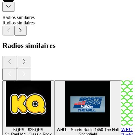
Radios similaires
Radios similaires
Radios similaires
WROK
KQRS - 92KQRS
WHLL - Sports Radio 1450 The Hall
St. Paul MN, Classic Rock
Springfield
Rockfo