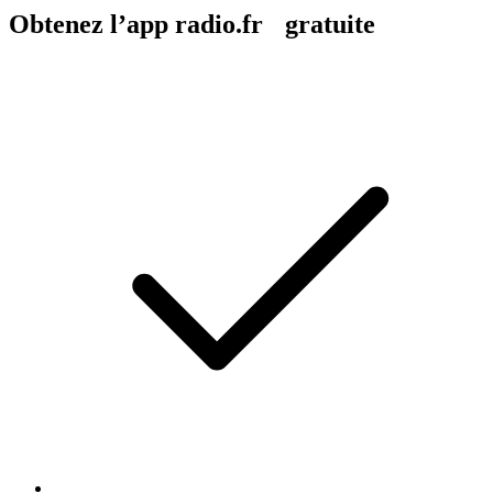
Obtenez l’app radio.fr gratuite