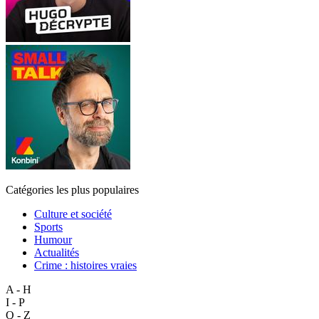
Catégories les plus populaires
Culture et société
Sports
Humour
Actualités
Crime : histoires vraies
A - H
I - P
Q - Z