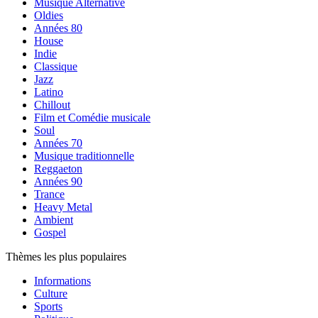
Musique Alternative
Oldies
Années 80
House
Indie
Classique
Jazz
Latino
Chillout
Film et Comédie musicale
Soul
Années 70
Musique traditionnelle
Reggaeton
Années 90
Trance
Heavy Metal
Ambient
Gospel
Thèmes les plus populaires
Informations
Culture
Sports