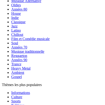
Musique Alternative
Oldies
Années 80
House
Indie
Classique
Jazz
Latino
Chillout
Film et Comédie musicale
Soul
Années 70
Musique traditionnelle
Reggaeton
Années 90
Trance
Heavy Metal
Ambient
Gospel
Thèmes les plus populaires
Informations
Culture
Sports