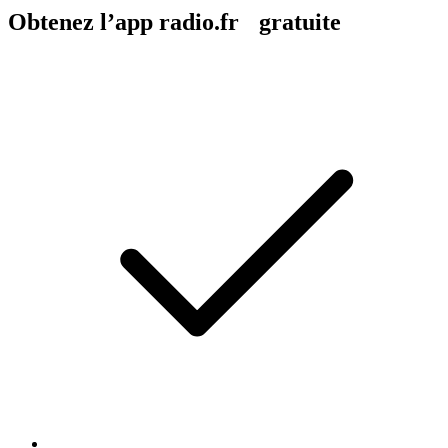
Obtenez l’app radio.fr gratuite