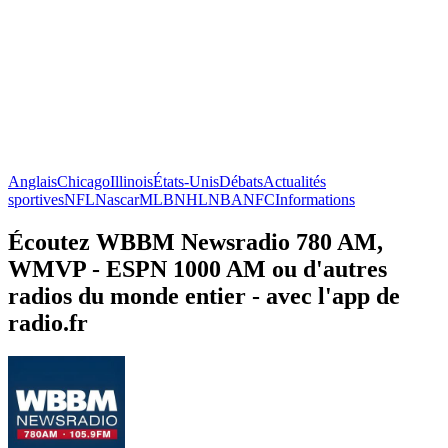
Anglais
Chicago
Illinois
États-Unis
Débats
Actualités
sportives
NFL
Nascar
MLB
NHL
NBA
NFC
Informations
Écoutez WBBM Newsradio 780 AM,
WMVP - ESPN 1000 AM ou d'autres
radios du monde entier - avec l'app de
radio.fr