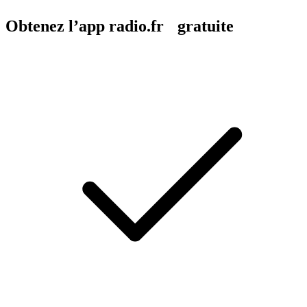
Obtenez l’app radio.fr gratuite