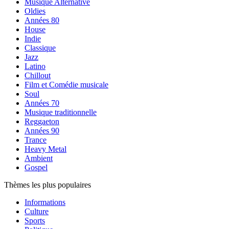
Musique Alternative
Oldies
Années 80
House
Indie
Classique
Jazz
Latino
Chillout
Film et Comédie musicale
Soul
Années 70
Musique traditionnelle
Reggaeton
Années 90
Trance
Heavy Metal
Ambient
Gospel
Thèmes les plus populaires
Informations
Culture
Sports