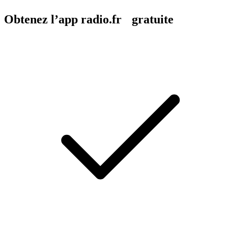
Obtenez l’app radio.fr gratuite