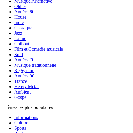
Musique Alternative
Oldies
Années 80
House
Indie
Classique
Jazz
Latino
Chillout
Film et Comédie musicale
Soul
Années 70
Musique traditionnelle
Reggaeton
Années 90
Trance
Heavy Metal
Ambient
Gospel
Thèmes les plus populaires
Informations
Culture
Sports