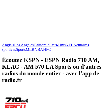
Anglais
Los Angeles
Californie
États-Unis
NFL
Actualités
sportives
Sports
MLB
NBA
NFC
Écoutez KSPN - ESPN Radio 710 AM,
KLAC - AM 570 LA Sports ou d'autres
radios du monde entier - avec l'app de
radio.fr