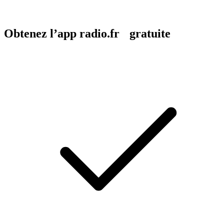
Obtenez l’app radio.fr gratuite