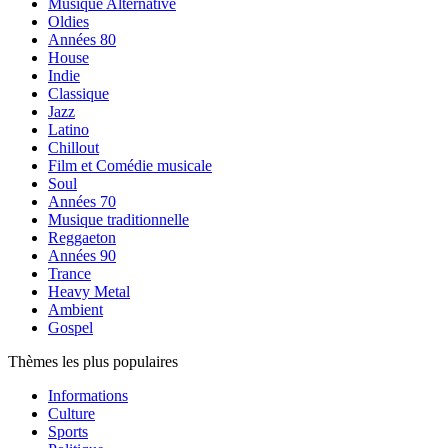
Musique Alternative
Oldies
Années 80
House
Indie
Classique
Jazz
Latino
Chillout
Film et Comédie musicale
Soul
Années 70
Musique traditionnelle
Reggaeton
Années 90
Trance
Heavy Metal
Ambient
Gospel
Thèmes les plus populaires
Informations
Culture
Sports