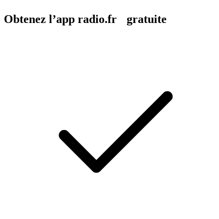
Obtenez l’app radio.fr gratuite