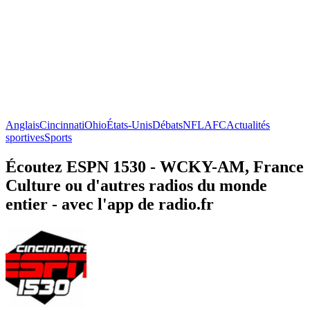
Anglais
Cincinnati
Ohio
États-Unis
Débats
NFL
AFC
Actualités
sportives
Sports
Écoutez ESPN 1530 - WCKY-AM, France
Culture ou d'autres radios du monde
entier - avec l'app de radio.fr