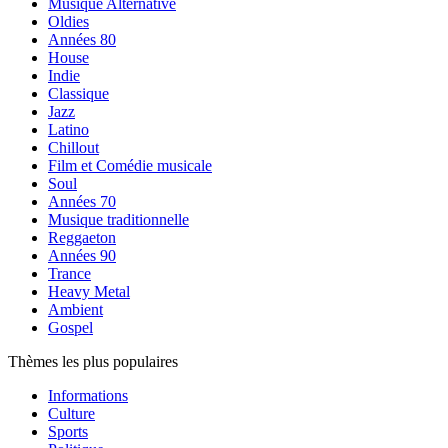
Musique Alternative
Oldies
Années 80
House
Indie
Classique
Jazz
Latino
Chillout
Film et Comédie musicale
Soul
Années 70
Musique traditionnelle
Reggaeton
Années 90
Trance
Heavy Metal
Ambient
Gospel
Thèmes les plus populaires
Informations
Culture
Sports