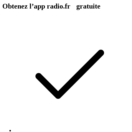
Obtenez l’app radio.fr gratuite