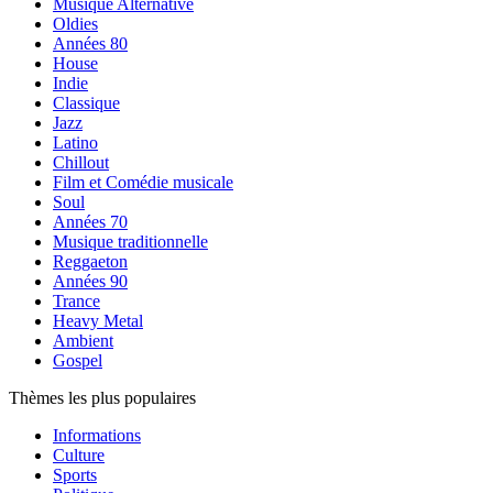
Musique Alternative
Oldies
Années 80
House
Indie
Classique
Jazz
Latino
Chillout
Film et Comédie musicale
Soul
Années 70
Musique traditionnelle
Reggaeton
Années 90
Trance
Heavy Metal
Ambient
Gospel
Thèmes les plus populaires
Informations
Culture
Sports