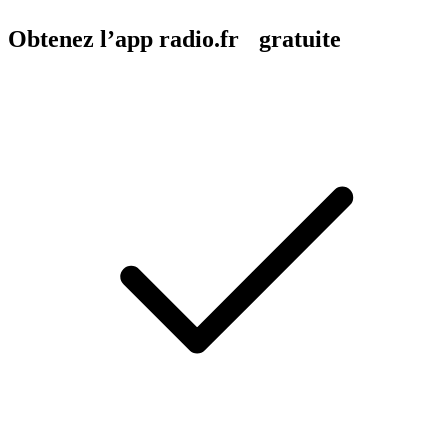
Obtenez l’app radio.fr gratuite