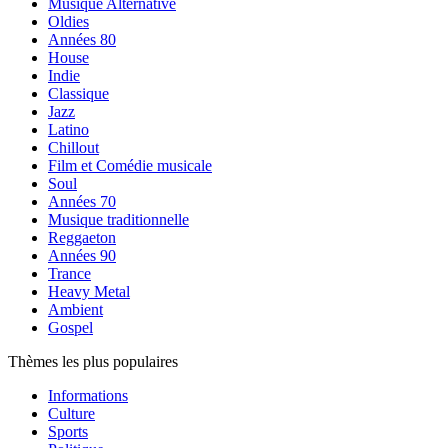
Musique Alternative
Oldies
Années 80
House
Indie
Classique
Jazz
Latino
Chillout
Film et Comédie musicale
Soul
Années 70
Musique traditionnelle
Reggaeton
Années 90
Trance
Heavy Metal
Ambient
Gospel
Thèmes les plus populaires
Informations
Culture
Sports