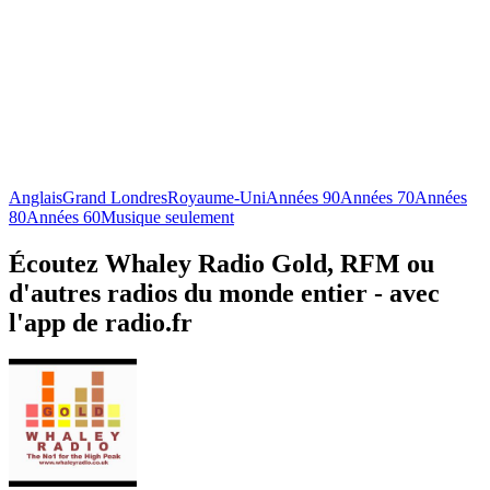
Anglais
Grand Londres
Royaume-Uni
Années 90
Années 70
Années
80
Années 60
Musique seulement
Écoutez Whaley Radio Gold, RFM ou
d'autres radios du monde entier - avec
l'app de radio.fr