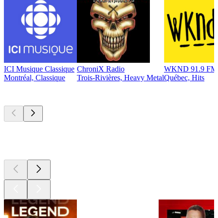
ICI Musique Classique
ChroniX Radio
WKND 91.9 FM
Montréal, Classique
Trois-Rivières, Heavy Metal
Québec, Hits
Les meilleurs
podcasts
Les meilleurs
podcasts
Les meilleurs
podcasts