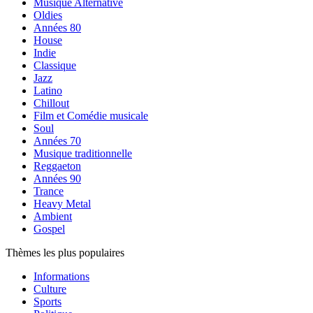
Musique Alternative
Oldies
Années 80
House
Indie
Classique
Jazz
Latino
Chillout
Film et Comédie musicale
Soul
Années 70
Musique traditionnelle
Reggaeton
Années 90
Trance
Heavy Metal
Ambient
Gospel
Thèmes les plus populaires
Informations
Culture
Sports