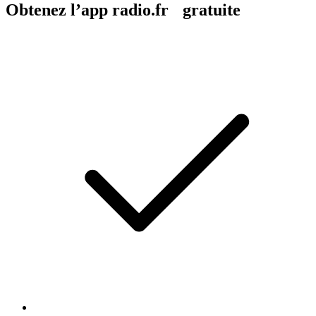
Obtenez l’app radio.fr gratuite