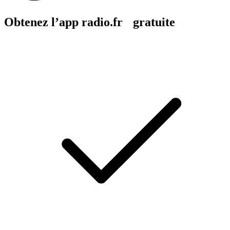
Obtenez l’app radio.fr gratuite