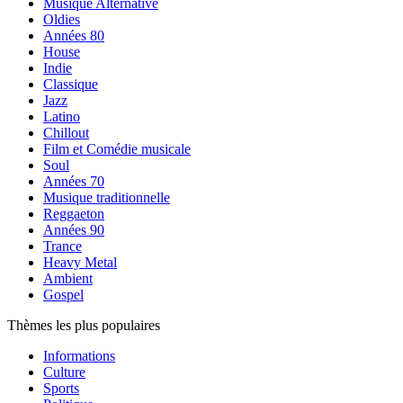
Musique Alternative
Oldies
Années 80
House
Indie
Classique
Jazz
Latino
Chillout
Film et Comédie musicale
Soul
Années 70
Musique traditionnelle
Reggaeton
Années 90
Trance
Heavy Metal
Ambient
Gospel
Thèmes les plus populaires
Informations
Culture
Sports