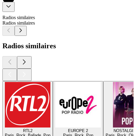
Radios similaires
Radios similaires
Radios similaires
RTL2
EUROPE 2
NOSTALGIE
Paris, Rock, Ballade, Pop
Paris, Rock, Pop
Paris, Rock, Old