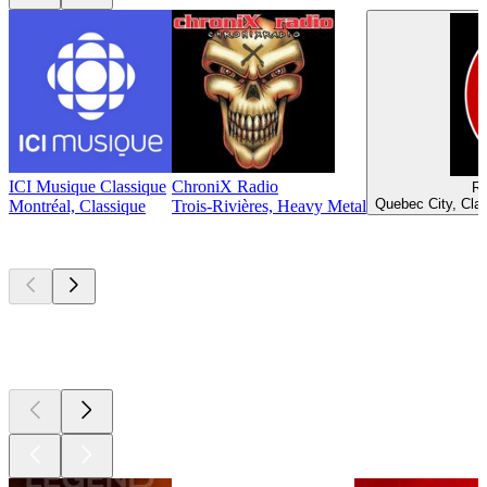
ICI Musique Classique
ChroniX Radio
Ra
Quebec City, Cla
Montréal, Classique
Trois-Rivières, Heavy Metal
Les meilleurs
podcasts
Les meilleurs
podcasts
Les meilleurs
podcasts