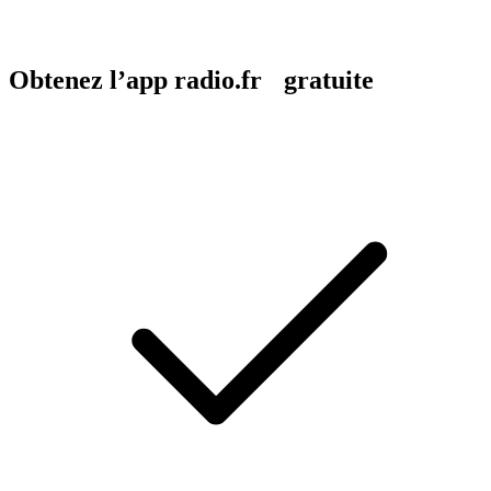
Obtenez l’app radio.fr gratuite