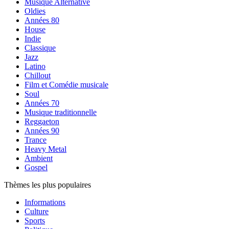
Musique Alternative
Oldies
Années 80
House
Indie
Classique
Jazz
Latino
Chillout
Film et Comédie musicale
Soul
Années 70
Musique traditionnelle
Reggaeton
Années 90
Trance
Heavy Metal
Ambient
Gospel
Thèmes les plus populaires
Informations
Culture
Sports