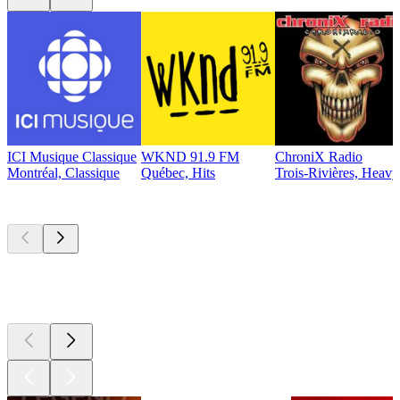
ICI Musique Classique
WKND 91.9 FM
ChroniX Radio
Montréal, Classique
Québec, Hits
Trois-Rivières, Heavy
Les meilleurs
podcasts
Les meilleurs
podcasts
Les meilleurs
podcasts