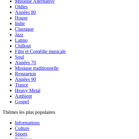
Musique Alternative
Oldies
Années 80
House
Indie
Classique
Jazz
Latino
Chillout
Film et Comédie musicale
Soul
Années 70
Musique traditionnelle
Reggaeton
Années 90
Trance
Heavy Metal
Ambient
Gospel
Thèmes les plus populaires
Informations
Culture
Sports