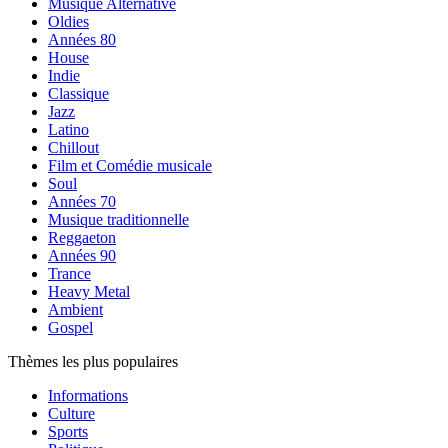
Musique Alternative
Oldies
Années 80
House
Indie
Classique
Jazz
Latino
Chillout
Film et Comédie musicale
Soul
Années 70
Musique traditionnelle
Reggaeton
Années 90
Trance
Heavy Metal
Ambient
Gospel
Thèmes les plus populaires
Informations
Culture
Sports