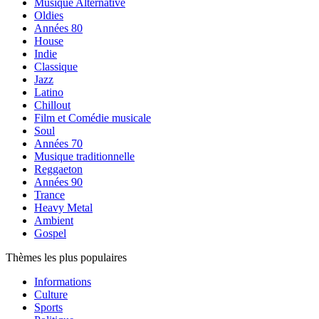
Musique Alternative
Oldies
Années 80
House
Indie
Classique
Jazz
Latino
Chillout
Film et Comédie musicale
Soul
Années 70
Musique traditionnelle
Reggaeton
Années 90
Trance
Heavy Metal
Ambient
Gospel
Thèmes les plus populaires
Informations
Culture
Sports