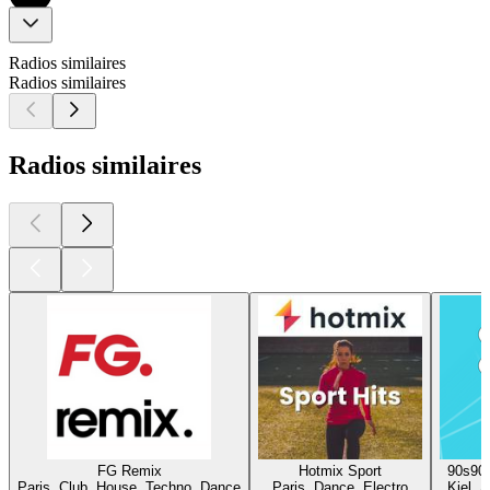
Radios similaires
Radios similaires
Radios similaires
FG Remix
Hotmix Sport
90s90
Paris, Club, House, Techno, Dance
Paris, Dance, Electro
Kiel, 