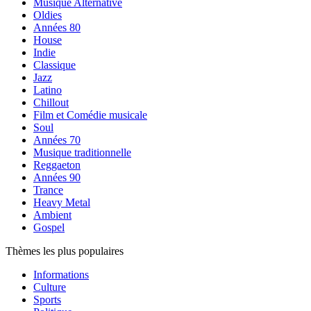
Musique Alternative
Oldies
Années 80
House
Indie
Classique
Jazz
Latino
Chillout
Film et Comédie musicale
Soul
Années 70
Musique traditionnelle
Reggaeton
Années 90
Trance
Heavy Metal
Ambient
Gospel
Thèmes les plus populaires
Informations
Culture
Sports