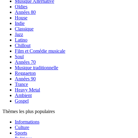
Musique Alternative
Oldies
Années 80
House
Indie
Classique
Jazz
Latino
Chillout
Film et Comédie musicale
Soul
Années 70
Musique traditionnelle
Reggaeton
Années 90
Trance
Heavy Metal
Ambient
Gospel
Thèmes les plus populaires
Informations
Culture
Sports