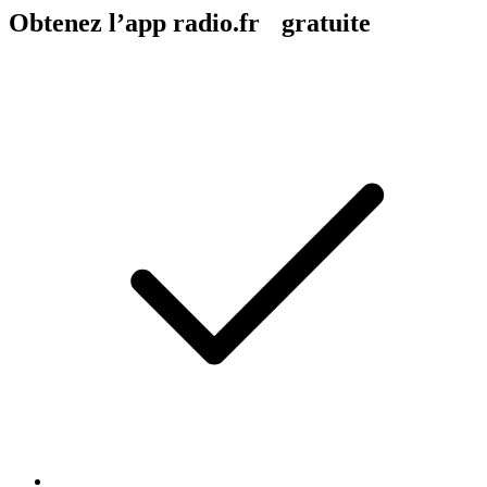
Obtenez l’app radio.fr gratuite