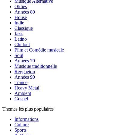
Musique Alternative
Oldies
Années 80
House
Indie
Classique
Jazz
Latino
Chillout
Film et Comédie musicale
Soul
Années 70
Musique traditionnelle
Reggaeton
Années 90
Trance
Heavy Metal
Ambient
Gospel
Thèmes les plus populaires
Informations
Culture
Sports