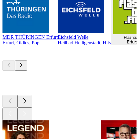
MDR THÜRINGEN Erfurt
Eichsfeld Welle
Flashba
Erfurt
Erfurt, Oldies, Pop
Heilbad Heiligenstadt, Hits
Les meilleurs
podcasts
Les meilleurs
podcasts
Les meilleurs
podcasts