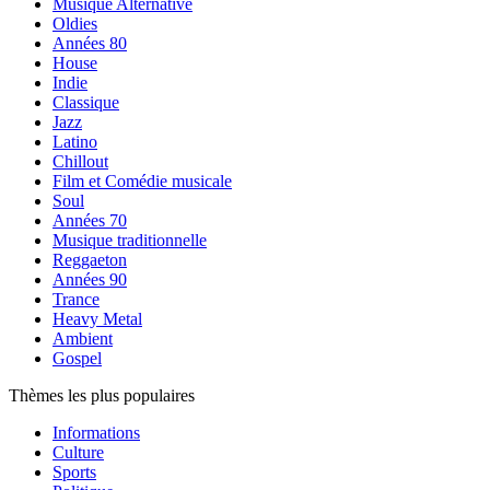
Musique Alternative
Oldies
Années 80
House
Indie
Classique
Jazz
Latino
Chillout
Film et Comédie musicale
Soul
Années 70
Musique traditionnelle
Reggaeton
Années 90
Trance
Heavy Metal
Ambient
Gospel
Thèmes les plus populaires
Informations
Culture
Sports