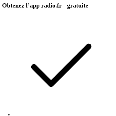
Obtenez l’app radio.fr gratuite