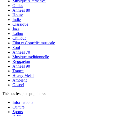
Musique Alternative
Oldies
Années 80
House
Indie
Classique
Jazz
Latino
Chillout
Film et Comédie musicale
Soul
Années 70
Musique traditionnelle
Reggaeton
Années 90
Trance
Heavy Metal
Ambient
Gospel
Thèmes les plus populaires
Informations
Culture
Sports