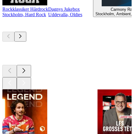
Rockklassiker Hårdrock
Dagnys Jukebox
Carmony Rad
Stockholm, Ambient, 
Stockholm, Hard Rock
Uddevalla, Oldies
Les meilleurs
podcasts
Les meilleurs
podcasts
Les meilleurs
podcasts