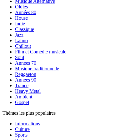
Musique Alternative
Oldies
Années 80
House
Indie
Classique
Jazz
Latino
Chillout
Film et Comédie musicale
Soul
Années 70
Musique traditionnelle
Reggaeton
Années 90
Trance
Heavy Metal
Ambient
Gospel
Thèmes les plus populaires
Informations
Culture
Sports