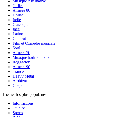
Musique Alternative
Oldies
Années 80
House
Indie
Classique
Jazz
Latino
Chillout
Film et Comédie musicale
Soul
Années 70
Musique traditionnelle
Reggaeton
Années 90
Trance
Heavy Metal
Ambient
Gospel
Thèmes les plus populaires
Informations
Culture
Sports