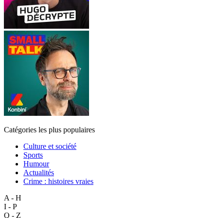
Catégories les plus populaires
Culture et société
Sports
Humour
Actualités
Crime : histoires vraies
A - H
I - P
Q - Z