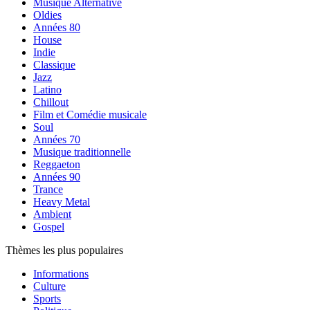
Musique Alternative
Oldies
Années 80
House
Indie
Classique
Jazz
Latino
Chillout
Film et Comédie musicale
Soul
Années 70
Musique traditionnelle
Reggaeton
Années 90
Trance
Heavy Metal
Ambient
Gospel
Thèmes les plus populaires
Informations
Culture
Sports