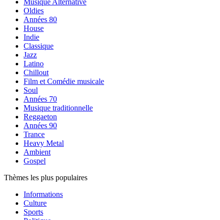
Musique Alternative
Oldies
Années 80
House
Indie
Classique
Jazz
Latino
Chillout
Film et Comédie musicale
Soul
Années 70
Musique traditionnelle
Reggaeton
Années 90
Trance
Heavy Metal
Ambient
Gospel
Thèmes les plus populaires
Informations
Culture
Sports