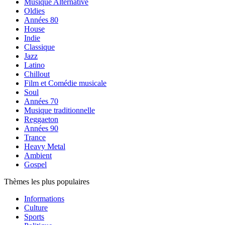
Musique Alternative
Oldies
Années 80
House
Indie
Classique
Jazz
Latino
Chillout
Film et Comédie musicale
Soul
Années 70
Musique traditionnelle
Reggaeton
Années 90
Trance
Heavy Metal
Ambient
Gospel
Thèmes les plus populaires
Informations
Culture
Sports