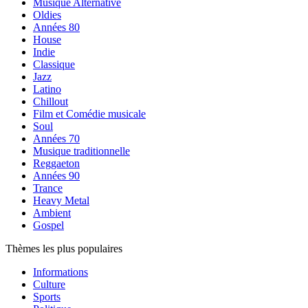
Musique Alternative
Oldies
Années 80
House
Indie
Classique
Jazz
Latino
Chillout
Film et Comédie musicale
Soul
Années 70
Musique traditionnelle
Reggaeton
Années 90
Trance
Heavy Metal
Ambient
Gospel
Thèmes les plus populaires
Informations
Culture
Sports