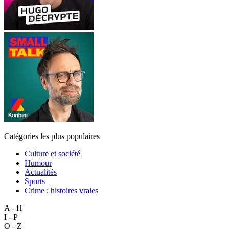
Catégories les plus populaires
Culture et société
Humour
Actualités
Sports
Crime : histoires vraies
A - H
I - P
Q - Z