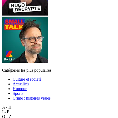
Catégories les plus populaires
Culture et société
Actualités
Humour
Sports
Crime : histoires vraies
A - H
I - P
Q - Z