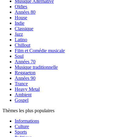
Musique Alternative
Oldies
Années 80
House
Indie
Classique
Jazz
Latino
Chillout
Film et Comédie musicale
Soul
Années 70
Musique traditionnelle
Reggaeton
Années 90
Trance
Heavy Metal
Ambient
Gospel
Thèmes les plus populaires
Informations
Culture
Sports