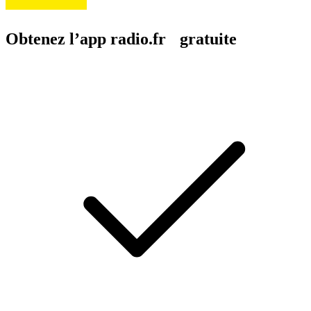
Obtenez l’app radio.fr gratuite