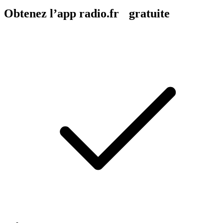
Obtenez l’app radio.fr gratuite