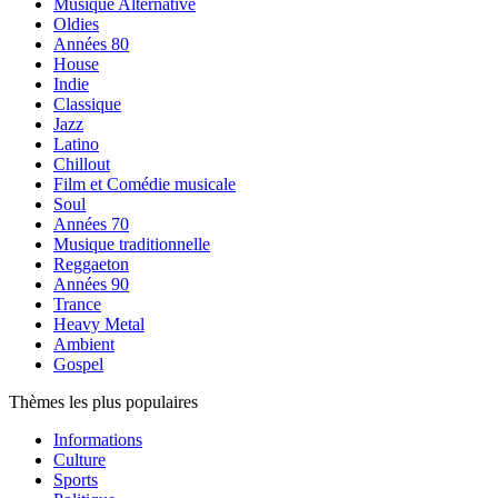
Musique Alternative
Oldies
Années 80
House
Indie
Classique
Jazz
Latino
Chillout
Film et Comédie musicale
Soul
Années 70
Musique traditionnelle
Reggaeton
Années 90
Trance
Heavy Metal
Ambient
Gospel
Thèmes les plus populaires
Informations
Culture
Sports