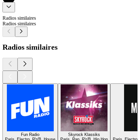
Radios similaires
Radios similaires
Radios similaires
Fun Radio
Skyrock Klassiks
Paris, Electro, R'n'B, House
Paris, Rap, R'n'B, Hip Hop
Paris, Electro