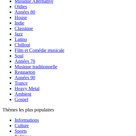
Musique Alternative
Oldies
Années 80
House
Indie
Classique
Jazz
Latino
Chillout
Film et Comédie musicale
Soul
Années 70
Musique traditionnelle
Reggaeton
Années 90
Trance
Heavy Metal
Ambient
Gospel
Thèmes les plus populaires
Informations
Culture
Sports