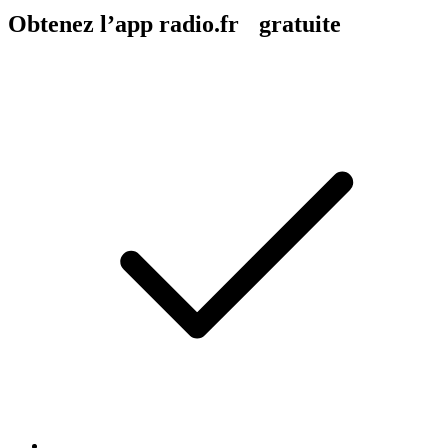
Obtenez l’app radio.fr gratuite