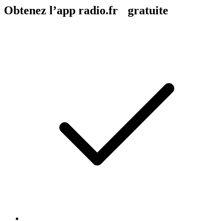
Obtenez l’app radio.fr gratuite