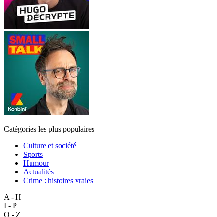
Catégories les plus populaires
Culture et société
Sports
Humour
Actualités
Crime : histoires vraies
A - H
I - P
Q - Z