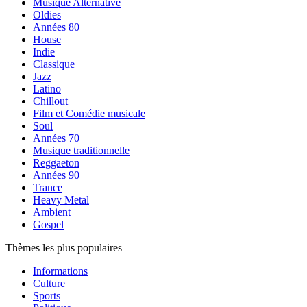
Musique Alternative
Oldies
Années 80
House
Indie
Classique
Jazz
Latino
Chillout
Film et Comédie musicale
Soul
Années 70
Musique traditionnelle
Reggaeton
Années 90
Trance
Heavy Metal
Ambient
Gospel
Thèmes les plus populaires
Informations
Culture
Sports