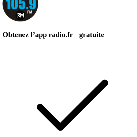
Obtenez l’app radio.fr gratuite