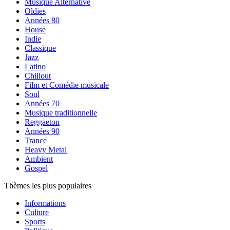
Musique Alternative
Oldies
Années 80
House
Indie
Classique
Jazz
Latino
Chillout
Film et Comédie musicale
Soul
Années 70
Musique traditionnelle
Reggaeton
Années 90
Trance
Heavy Metal
Ambient
Gospel
Thèmes les plus populaires
Informations
Culture
Sports