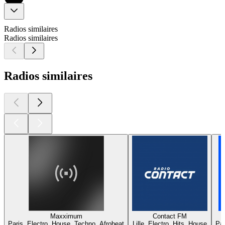
Radios similaires
Radios similaires
Radios similaires
Maxximum
Contact FM
Paris, Electro, House, Techno, Afrobeat
Lille, Electro, Hits, House
Par