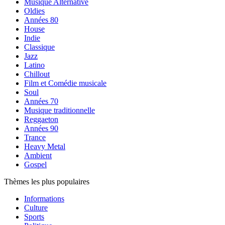
Musique Alternative
Oldies
Années 80
House
Indie
Classique
Jazz
Latino
Chillout
Film et Comédie musicale
Soul
Années 70
Musique traditionnelle
Reggaeton
Années 90
Trance
Heavy Metal
Ambient
Gospel
Thèmes les plus populaires
Informations
Culture
Sports