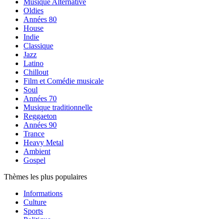
Musique Alternative
Oldies
Années 80
House
Indie
Classique
Jazz
Latino
Chillout
Film et Comédie musicale
Soul
Années 70
Musique traditionnelle
Reggaeton
Années 90
Trance
Heavy Metal
Ambient
Gospel
Thèmes les plus populaires
Informations
Culture
Sports