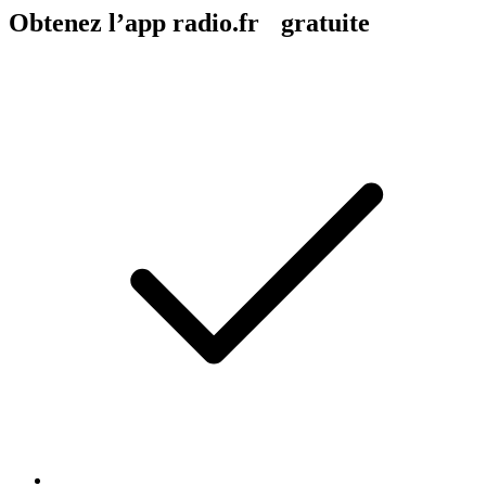
Obtenez l’app radio.fr gratuite