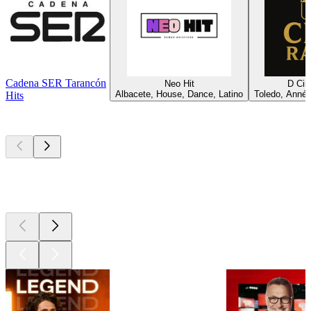
Cadena SER Tarancón
Neo Hit
D Ci
Albacete, House, Dance, Latino
Toledo, Année
Hits
Les meilleurs
podcasts
Les meilleurs
podcasts
Les meilleurs
podcasts