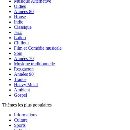
Musique Alternative
Oldies
Années 80
House
Indie
Classique
Jazz
Latino
Chillout
Film et Comédie musicale
Soul
Années 70
Musique traditionnelle
Reggaeton
Années 90
Trance
Heavy Metal
Ambient
Gospel
Thèmes les plus populaires
Informations
Culture
Sports