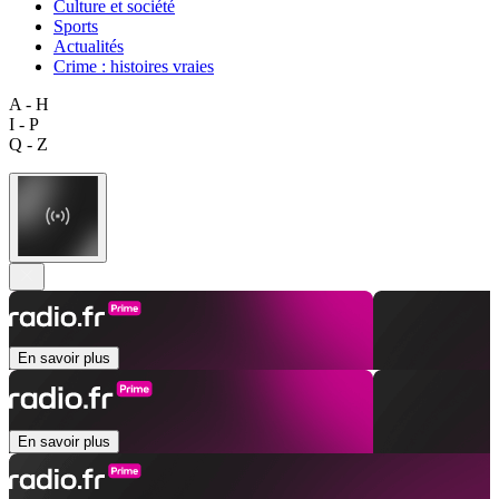
Culture et société
Sports
Actualités
Crime : histoires vraies
A - H
I - P
Q - Z
En savoir plus
En savoir plus