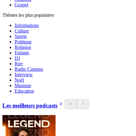
Gospel
Thèmes les plus populaires
Informations
Culture
Sports
Politique
Religion
Enfants
DJ
Rire
Radio Campus
Interview
Noël
Musique
Education
Les meilleurs podcasts