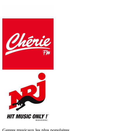
Genres musicaux les plus populaires