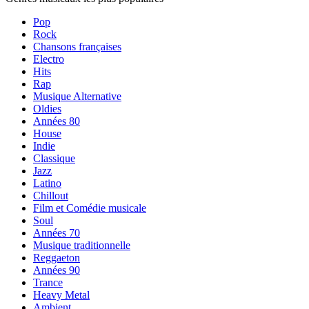
Pop
Rock
Chansons françaises
Electro
Hits
Rap
Musique Alternative
Oldies
Années 80
House
Indie
Classique
Jazz
Latino
Chillout
Film et Comédie musicale
Soul
Années 70
Musique traditionnelle
Reggaeton
Années 90
Trance
Heavy Metal
Ambient