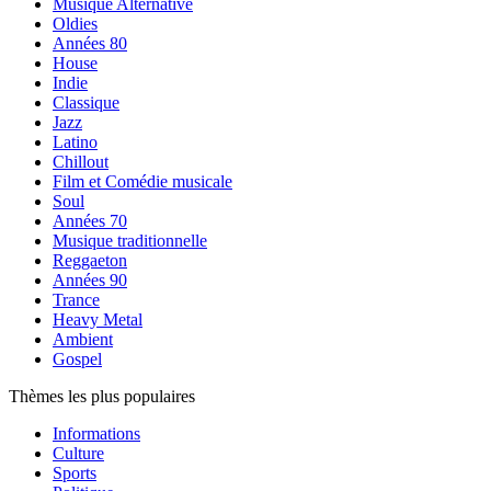
Musique Alternative
Oldies
Années 80
House
Indie
Classique
Jazz
Latino
Chillout
Film et Comédie musicale
Soul
Années 70
Musique traditionnelle
Reggaeton
Années 90
Trance
Heavy Metal
Ambient
Gospel
Thèmes les plus populaires
Informations
Culture
Sports