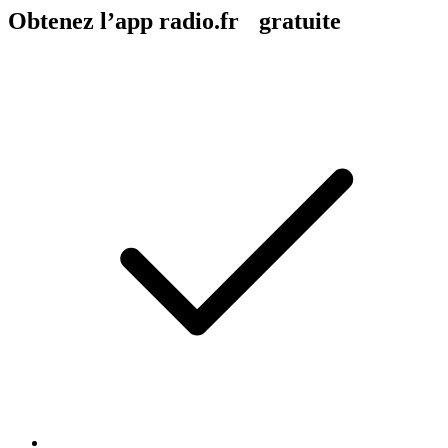
Obtenez l’app radio.fr gratuite