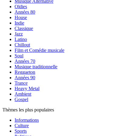
Musique Alternative
Oldies
Années 80
House
Indie
Classique
Jazz
Latino
Chillout
Film et Comédie musicale
Soul
Années 70
Musique traditionnelle
Reggaeton
Années 90
Trance
Heavy Metal
Ambient
Gospel
Thèmes les plus populaires
Informations
Culture
Sports