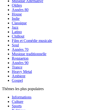
Musique Alternative
Oldies
Années 80
House
Indie
Classique
Jazz
Latino
Chillout
Film et Comédie musicale
Soul
Années 70
Musique traditionnelle
Reggaeton
Années 90
Trance
Heavy Metal
Ambient
Gospel
Thèmes les plus populaires
Informations
Culture
Sports