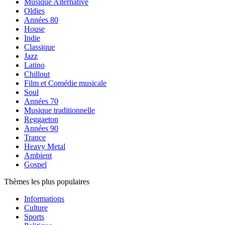
Musique Alternative
Oldies
Années 80
House
Indie
Classique
Jazz
Latino
Chillout
Film et Comédie musicale
Soul
Années 70
Musique traditionnelle
Reggaeton
Années 90
Trance
Heavy Metal
Ambient
Gospel
Thèmes les plus populaires
Informations
Culture
Sports