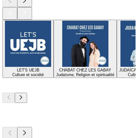
LET'S UEJB
CHABAT CHEZ LES GABAY
JUDAÏCA
Culture et société
Judaïsme, Religion et spiritualité
Cultu
Les meilleurs
podcasts
Les meilleurs
podcasts
Les meilleurs
podcasts