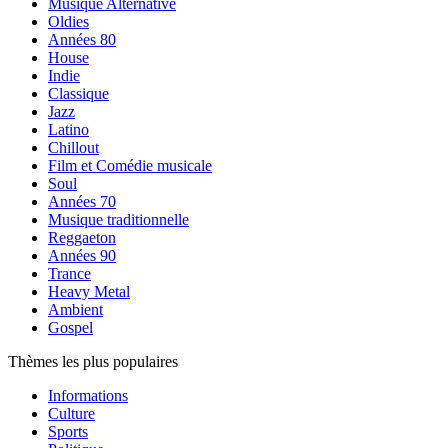
Musique Alternative
Oldies
Années 80
House
Indie
Classique
Jazz
Latino
Chillout
Film et Comédie musicale
Soul
Années 70
Musique traditionnelle
Reggaeton
Années 90
Trance
Heavy Metal
Ambient
Gospel
Thèmes les plus populaires
Informations
Culture
Sports