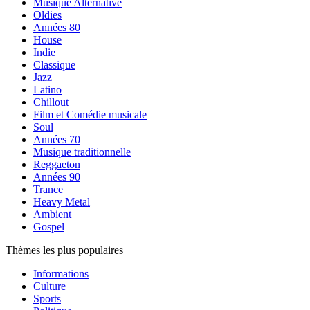
Musique Alternative
Oldies
Années 80
House
Indie
Classique
Jazz
Latino
Chillout
Film et Comédie musicale
Soul
Années 70
Musique traditionnelle
Reggaeton
Années 90
Trance
Heavy Metal
Ambient
Gospel
Thèmes les plus populaires
Informations
Culture
Sports